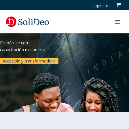
Ir
Ingresar
al
contenido
Buscar
Prepárese con
capacitación misionera
accesible y transformadora