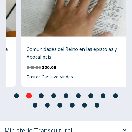
Comunidades del Reino en las epístolas y
Apocalipsis
El
El
$
40.00
$
20.00
precio
precio
Pastor Gustavo Vindas
original
actual
era:
es:
$40.00.
$20.00.
Ministerio Transcultural