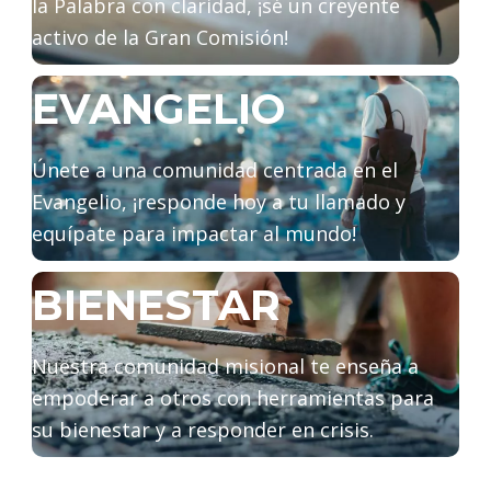
la Palabra con claridad, ¡sé un creyente
activo de la Gran Comisión!
EVANGELIO
Únete a una comunidad centrada en el
Evangelio, ¡responde hoy a tu llamado y
equípate para impactar al mundo!
BIENESTAR
Nuestra comunidad misional te enseña a
empoderar a otros con herramientas para
su bienestar y a responder en crisis.