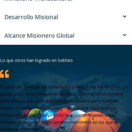
Desarrollo Misional
Alcance Misionero Global
Lo que otros han logrado en SoliDeo
El curso de Teología del Sufrimiento y Riesgo me fue de gran
ayuda, pues antes tenía ideas erróneas sobre el tema. Aprendí
bíblicamente que en la vida habrá dificultades, pero también
formas de reducir riesgos. Luego de estudiar esta teología,
Solideo me ayudó a comprender que, como misionera, hay
momentos para dar, pero también momentos en los que es
necesario conservar.