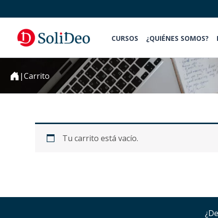
Ir
al
contenido
CURSOS
¿QUIÉNES SOMOS?
|
Carrito
Tu carrito está vacío.
¿De